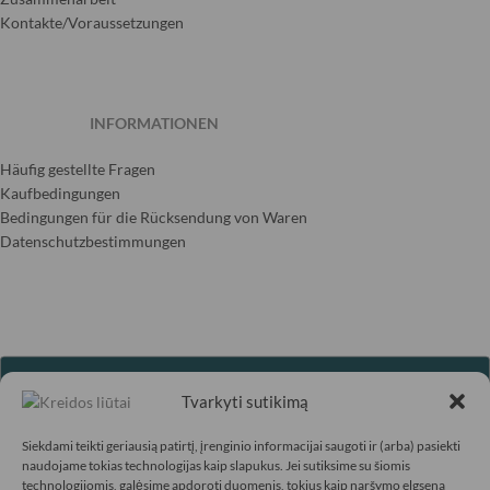
Kontakte/Voraussetzungen
INFORMATIONEN
Häufig gestellte Fragen
Kaufbedingungen
Bedingungen für die Rücksendung von Waren
Datenschutzbestimmungen
Kreidos liūtai
Tvarkyti sutikimą
Unabhängig geprüft
Siekdami teikti geriausią patirtį, įrenginio informacijai saugoti ir (arba) pasiekti
naudojame tokias technologijas kaip slapukus. Jei sutiksime su šiomis
5.00 Shopbewertung
(17 Rezensionen)
|
4.83 Produktbewertung
technologijomis, galėsime apdoroti duomenis, tokius kaip naršymo elgsena