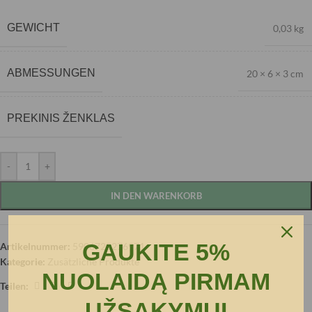
GEWICHT
0,03 kg
ABMESSUNGEN
20 × 6 × 3 cm
PREKINIS ŽENKLAS
-
+
IN DEN WARENKORB
GAUKITE 5%
Artikelnummer:
5906725276971
Kategorie:
Zusätzliche Produkte
NUOLAIDĄ PIRMAM
Teilen:
UŽSAKYMUI