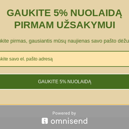
GAUKITE 5% NUOLAIDĄ
PIRMAM UŽSAKYMUI
ūkite pirmas, gausiantis mūsų naujienas savo pašto dėžu
GAUKITE 5% NUOLAIDĄ