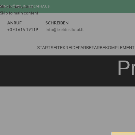
Skip to navigation
HÖNE MÖBEL IN JEDEM HAUS!
Skip to main content
ANRUF
SCHREIBEN
+370 615 19119
info@kreidosliutai.lt
STARTSEITE
KREIDEFARBE
FARBE
KOMPLEMENT
P