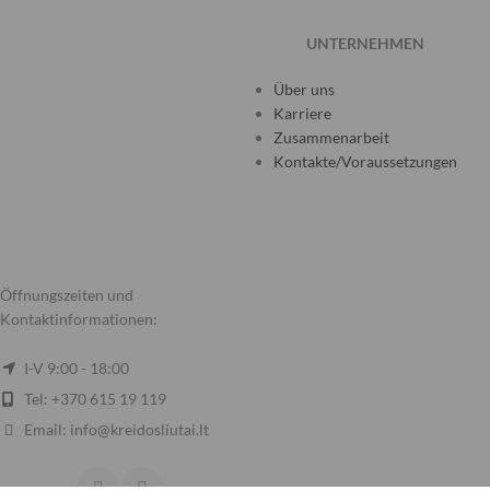
UNTERNEHMEN
Über uns
Karriere
Zusammenarbeit
Kontakte/Voraussetzungen
Öffnungszeiten und
Kontaktinformationen:
I-V 9:00 - 18:00
Tel: +370 615 19 119
Email: info@kreidosliutai.lt