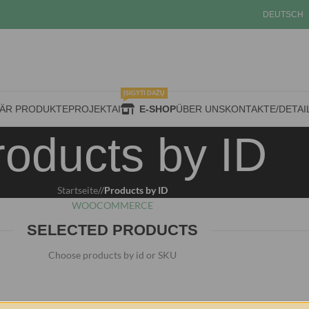
DEUTSCH
ĮSIGYTI DAŽŲ
ÄR PRODUKTE
PROJEKTAI
E-SHOP
ÜBER UNS
KONTAKTE/DETAI
roducts by ID
Startseite
/
Products by ID
WOOCOMMERCE
SELECTED PRODUCTS
Choose products by id or SKU