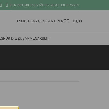
KONTAKTE/DETAILS
HÄUFIG GESTELLTE FRAGEN
ANMELDEN / REGISTRIEREN
€
0,00
LS
FÜR DIE ZUSAMMENARBEIT