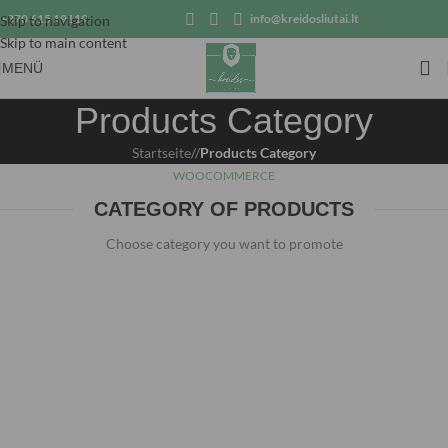
+370 615 19119
info@kreidosliutai.lt
Skip to navigation
Skip to main content
MENÜ
Products Category
Startseite
/
Products Category
WOOCOMMERCE
CATEGORY OF PRODUCTS
Choose category you want to promote