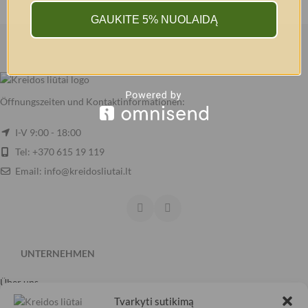
GAUKITE 5% NUOLAIDĄ
Öffnungszeiten und Kontaktinformationen:
I-V 9:00 - 18:00
Tel: +370 615 19 119
Email: info@kreidosliutai.lt
UNTERNEHMEN
Über uns
Karriere
Tvarkyti sutikimą