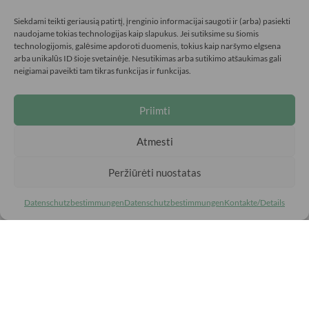
Zusammenarbeit
Kontakte/Voraussetzungen
Siekdami teikti geriausią patirtį, įrenginio informacijai saugoti ir (arba) pasiekti
naudojame tokias technologijas kaip slapukus. Jei sutiksime su šiomis
technologijomis, galėsime apdoroti duomenis, tokius kaip naršymo elgsena
arba unikalūs ID šioje svetainėje. Nesutikimas arba sutikimo atšaukimas gali
neigiamai paveikti tam tikras funkcijas ir funkcijas.
INFORMATIONEN
Priimti
Häufig gestellte Fragen
Kaufbedingungen
Atmesti
Bedingungen für die Rücksendung von Waren
Datenschutzbestimmungen
Peržiūrėti nuostatas
Datenschutzbestimmungen
Datenschutzbestimmungen
Kontakte/Details
Kreidos liūtai
Unabhängig geprüft
5.00 Shopbewertung
(17 Rezensionen)
|
4.83 Produktbewertung